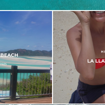
H
E BEACH
LA LLA
losas