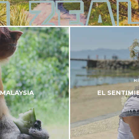
H
 MALAYSIA
EL SENTIMI