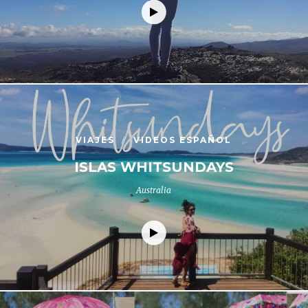
VIAJES
VIDEOS ESPAÑOL
ISLAS WHITSUNDAYS
Australia