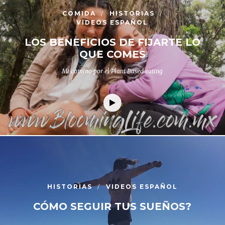
COMIDA
HISTORIAS
VIDEOS ESPAÑOL
LOS BENEFICIOS DE FIJARTE LO
QUE COMES
Mi camino por el Plant Based eating
HISTORIAS
VIDEOS ESPAÑOL
CÓMO SEGUIR TUS SUEÑOS?