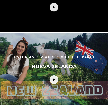
HISTORIAS
VIAJES
VIDEOS ESPAÑOL
NUEVA ZELANDA